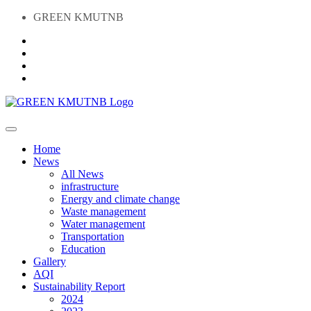
GREEN KMUTNB
Home
News
All News
infrastructure
Energy and climate change
Waste management
Water management
Transportation
Education
Gallery
AQI
Sustainability Report
2024