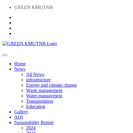
GREEN KMUTNB
Home
News
All News
infrastructure
Energy and climate change
Waste management
Water management
Transportation
Education
Gallery
AQI
Sustainability Report
2024