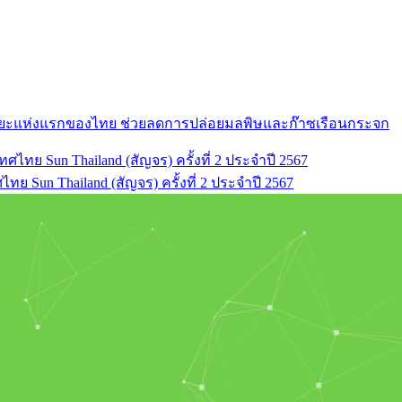
ัจฉริยะแห่งแรกของไทย ช่วยลดการปล่อยมลพิษและก๊าซเรือนกระจก
ย Sun Thailand (สัญจร) ครั้งที่ 2 ประจำปี 2567