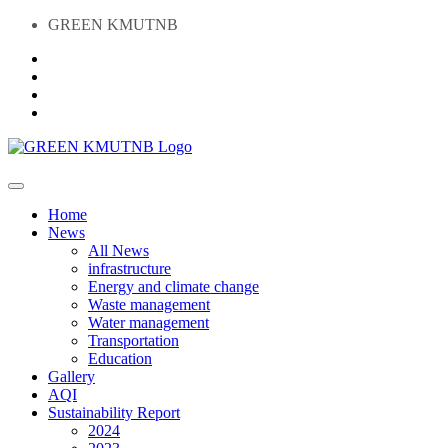
GREEN KMUTNB
Home
News
All News
infrastructure
Energy and climate change
Waste management
Water management
Transportation
Education
Gallery
AQI
Sustainability Report
2024