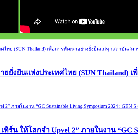
ยั่งยืนแห่งประเทศไทย (SUN Thailand) เพื่
 เทิร์น ให้โลกจำ Upvel 2” ภายในงาน “GC S