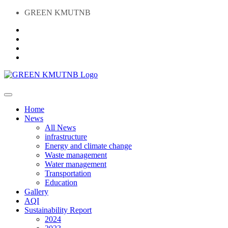
GREEN KMUTNB
Home
News
All News
infrastructure
Energy and climate change
Waste management
Water management
Transportation
Education
Gallery
AQI
Sustainability Report
2024