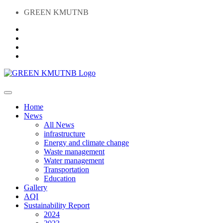
GREEN KMUTNB
Home
News
All News
infrastructure
Energy and climate change
Waste management
Water management
Transportation
Education
Gallery
AQI
Sustainability Report
2024