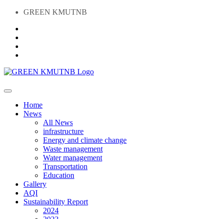
GREEN KMUTNB
Home
News
All News
infrastructure
Energy and climate change
Waste management
Water management
Transportation
Education
Gallery
AQI
Sustainability Report
2024