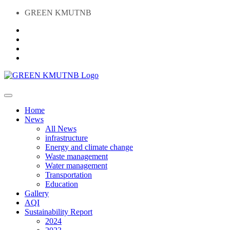
GREEN KMUTNB
Home
News
All News
infrastructure
Energy and climate change
Waste management
Water management
Transportation
Education
Gallery
AQI
Sustainability Report
2024