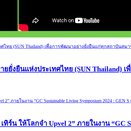
ยั่งยืนแห่งประเทศไทย (SUN Thailand) เพื่
 เทิร์น ให้โลกจำ Upvel 2” ภายในงาน “GC S