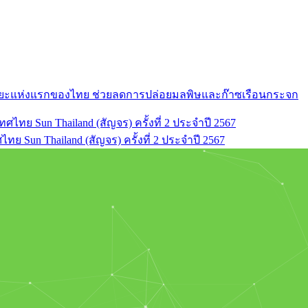
ัจฉริยะแห่งแรกของไทย ช่วยลดการปล่อยมลพิษและก๊าซเรือนกระจก
ย Sun Thailand (สัญจร) ครั้งที่ 2 ประจำปี 2567