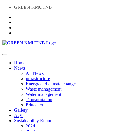
GREEN KMUTNB
Home
News
All News
infrastructure
Energy and climate change
Waste management
Water management
Transportation
Education
Gallery
AQI
Sustainability Report
2024