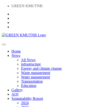
GREEN KMUTNB
Home
News
All News
infrastructure
Energy and climate change
Waste management
Water management
Transportation
Education
Gallery
AQI
Sustainability Report
2024