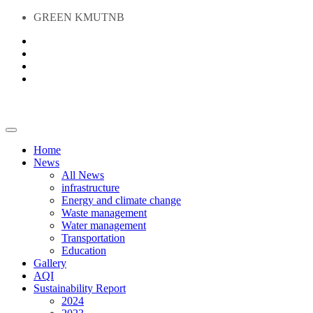
GREEN KMUTNB
Home
News
All News
infrastructure
Energy and climate change
Waste management
Water management
Transportation
Education
Gallery
AQI
Sustainability Report
2024