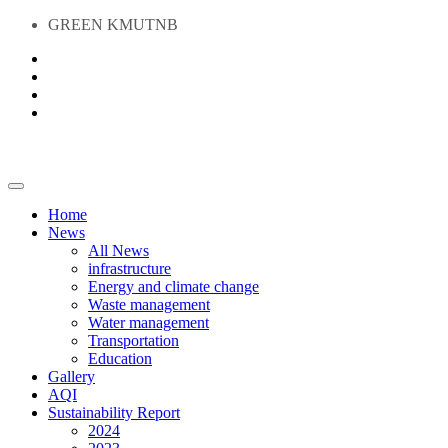
GREEN KMUTNB
Home
News
All News
infrastructure
Energy and climate change
Waste management
Water management
Transportation
Education
Gallery
AQI
Sustainability Report
2024