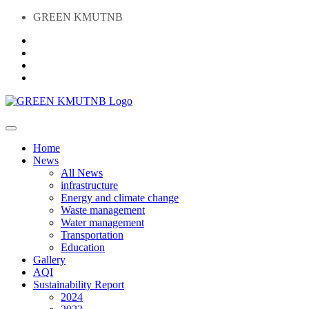
GREEN KMUTNB
Home
News
All News
infrastructure
Energy and climate change
Waste management
Water management
Transportation
Education
Gallery
AQI
Sustainability Report
2024