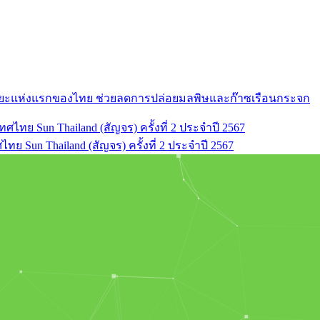
ัจฉริยะแห่งแรกของไทย ช่วยลดการปล่อยมลพิษและก๊าซเรือนกระจก
ย Sun Thailand (สัญจร) ครั้งที่ 2 ประจำปี 2567