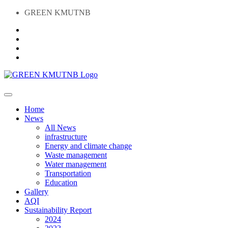
GREEN KMUTNB
Home
News
All News
infrastructure
Energy and climate change
Waste management
Water management
Transportation
Education
Gallery
AQI
Sustainability Report
2024