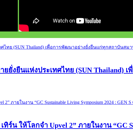
ยั่งยืนแห่งประเทศไทย (SUN Thailand) เพื่
 เทิร์น ให้โลกจำ Upvel 2” ภายในงาน “GC S