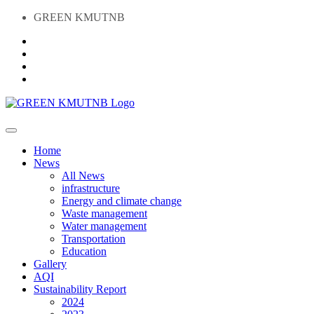
GREEN KMUTNB
Home
News
All News
infrastructure
Energy and climate change
Waste management
Water management
Transportation
Education
Gallery
AQI
Sustainability Report
2024